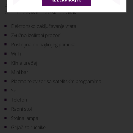
prostiru na 24 m2 te su opremljene svim pogodnostima
za nezaboravan hotelski boravak:
Elektronsko zaključavanje vrata
Zvučno izolirani prozori
Posteljina od najfinijeg pamuka
Wi-Fi
Klima uređaj
Mini bar
Plazma televizor sa satelitskim programima
Sef
Telefon
Radni stol
Stolna lampa
Grijač za ručnike