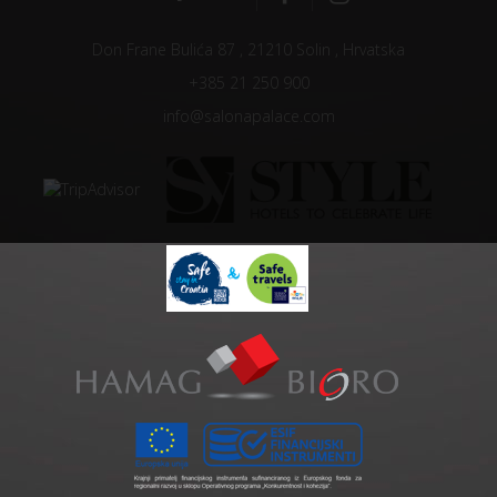
Don Frane Bulića 87 , 21210 Solin , Hrvatska
+385 21 250 900
info@salonapalace.com