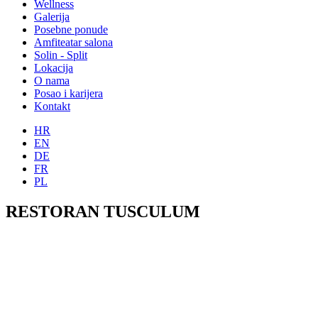
Wellness
Galerija
Posebne ponude
Amfiteatar salona
Solin - Split
Lokacija
O nama
Posao i karijera
Kontakt
HR
EN
DE
FR
PL
RESTORAN TUSCULUM