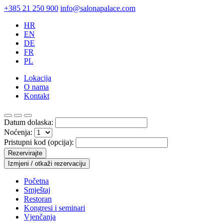
+385 21 250 900
info@salonapalace.com
HR
EN
DE
FR
PL
Lokacija
O nama
Kontakt
Datum dolaska:
Noćenja:
Pristupni kod (opcija):
Rezervirajte
Izmjeni / otkaži rezervaciju
Početna
Smještaj
Restoran
Kongresi i seminari
Vjenčanja