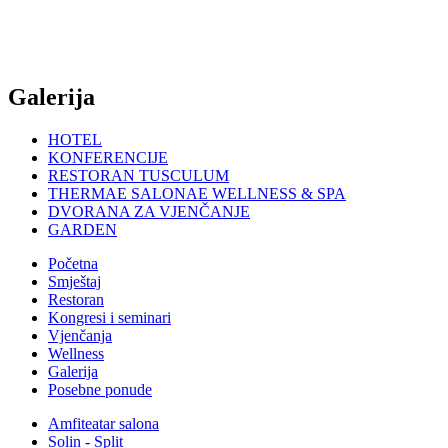
Galerija
HOTEL
KONFERENCIJE
RESTORAN TUSCULUM
THERMAE SALONAE WELLNESS & SPA
DVORANA ZA VJENČANJE
GARDEN
Početna
Smještaj
Restoran
Kongresi i seminari
Vjenčanja
Wellness
Galerija
Posebne ponude
Amfiteatar salona
Solin - Split