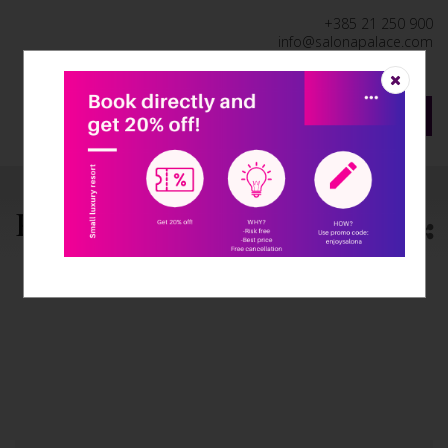
+385 21 250 900
info@salonapalace.com
DE
KONFERENZEN