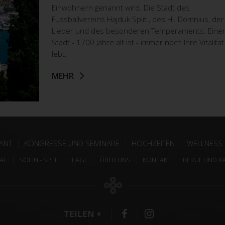
Einwohnern genannt wird. Die Stadt des
Fussballvereins Hajduk Split , des Hl. Domnius, der
Lieder und des besonderen Temperaments. Eine
Stadt - 1700 Jahre alt ist - immer noch Ihre Vitalität
lebt.
MEHR
ANT
KONGRESSE UND SEMINARE
HOCHZEITEN
WELLNESS
AL
SOLIN - SPLIT
LAGE
ÜBER UNS
KONTAKT
BERUF UND K
TEILEN +