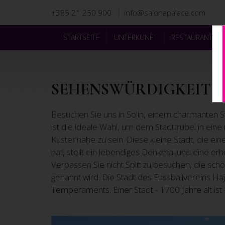
+385 21 250 900
info@salonapalace.com
STARTSEITE
UNTERKUNFT
RESTAURANT
SEHENSWÜRDIGKEITEN
Besuchen Sie uns in Solin, einem charmanten Stä
ist die ideale Wahl, um dem Stadttrubel in eine
Küstennähe zu sein. Diese kleine Stadt, die ei
hat, stellt ein lebendiges Denkmal und eine er
Verpassen Sie nicht Split zu besuchen, die schö
genannt wird. Die Stadt des Fussballvereins Ha
Temperaments. Einer Stadt - 1700 Jahre alt ist -