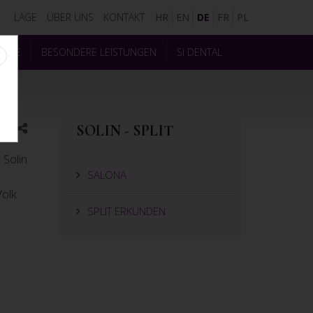
LAGE
ÜBER UNS
KONTAKT
HR
EN
DE
FR
PL
LERIE
BESONDERE LEISTUNGEN
SI DENTAL
SOLIN - SPLIT
 Solin
SALONA
Volk
SPLIT ERKUNDEN