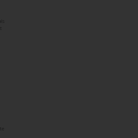
als
t
te