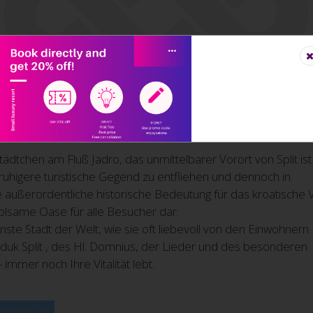
KONGRESSE UND SEMINARE
HOCHZEITEN
WELLNESS
GA
 SOLIN UND SPLIT
dtchen am Fluß Jadro, das unmittelbarer Vorort von Split ist.
 ruhigere turistische Gegend zu entfliehen und dennoch in
ne außerordentliche historische Bedeutung für das kroatische 
holsame Oase für alle Besucher dar.
nste Stadt der Welt, wie sie oft liebevoll von den Einwohnern
jduk Split , des Hl. Domnius, der Lieder und des besonderen
 immer noch Ihre Vitalität lebt.